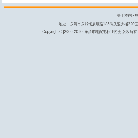
关于本站
-
地址：乐清市乐城镇晨曦路186号质监大楼320室 电话：
Copyright © [2009-2010] 乐清市输配电行业协会 版权所有. All