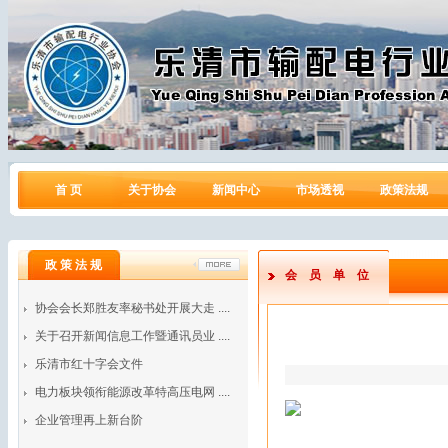
首 页
关于协会
新闻中心
市场透视
政策法规
政 策 法 规
会员单位
协会会长郑胜友率秘书处开展大走 ....
关于召开新闻信息工作暨通讯员业 ....
乐清市红十字会文件
电力板块领衔能源改革特高压电网 ....
企业管理再上新台阶