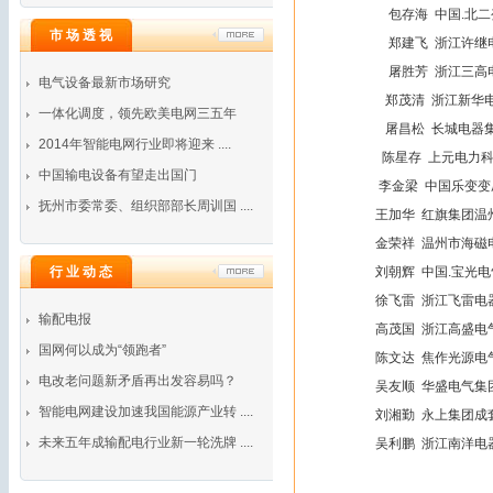
包存海 中国.
市 场 透 视
郑建飞 浙江许
屠胜芳 浙江三
电气设备最新市场研究
郑茂清 浙江新
一体化调度，领先欧美电网三五年
屠昌松 长城电器
2014年智能电网行业即将迎来 ....
陈星存 上元电
中国输电设备有望走出国门
李金梁 中国乐变
抚州市委常委、组织部部长周训国 ....
王加华 红旗集团温州变
金荣祥 温州市海磁电
行 业 动 态
刘朝辉 中国.宝光电
徐飞雷 浙江飞雷电器
输配电报
高茂国 浙江高盛电气成
国网何以成为“领跑者”
陈文达 焦作光源电气股
电改老问题新矛盾再出发容易吗？
吴友顺 华盛电气集团
智能电网建设加速我国能源产业转 ....
刘湘勤 永上集团成套电
未来五年成输配电行业新一轮洗牌 ....
吴利鹏 浙江南洋电器