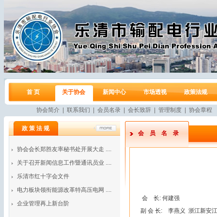
首 页
关于协会
新闻中心
市场透视
政策法规
协会简介
|
联系我们
|
会员名录
|
会长致辞
|
管理制度
|
协会章程
政 策 法 规
会员名录
协会会长郑胜友率秘书处开展大走 ....
关于召开新闻信息工作暨通讯员业 ....
乐清市红十字会文件
电力板块领衔能源改革特高压电网 ....
会
长: 何建强
企业管理再上新台阶
副 会 长: 李燕义 浙江