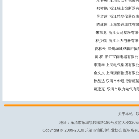
木冬梅 乐清市安祥包装有
郑祥鹏 浙江锦山熔断器有
吴道建 浙江精华仪器仪表
陈建国 上海繁通线缆有限
朱旭龙 浙江天马塑粉有限
林少娥 浙江上力
夏林云 温州华城成套柜体
黄 权 浙江宝雨电器有
李建琴 上民电气集团有
金文义 上海浙南物流有
徐品达 乐清市华通成套柜
葛建克 乐清市欧力电气有
关于本站
-
地址：乐清市乐城镇晨曦路186号质监大楼320室 电话：
Copyright © [2009-2010] 乐清市输配电行业协会 版权所有. All