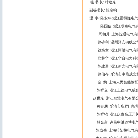
秘 书 长: 叶建东
副秘书长: 陈余响
理 事: 陈安年 浙江雷得
陈国信 浙江联泰电气
周朝升 上海沈通电气有
徐碎利 温州泽安铜
钱焕章 浙江阿继电
郑林华 浙江华自电力
陈建勇 浙江新光电
徐仙存 乐清市中鼎成套
金 豹 上海人民智能输
陈祥义 浙江上德电气成
赵世东 浙江耶雅电气有限
黄存朋 乐清市所罗门智
陈祥铠 浙江庆泰高压开
林金富 许昌中继奥博电气
陈成岳 上海哈陆拉电气有