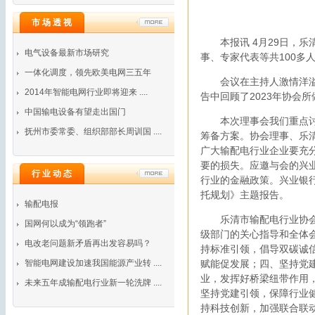
市 场 透 视
本报讯 4月29日，
电气设备最新市场研究
事、专家代表等共100多
一体化调度，领先欧美电网三五年
会议在主持人激情洋
2014年智能电网行业即将迎来 ....
告中回顾了2023年协会
中国输电设备有望走出国门
本次理事会我们重点
抚州市委常委、组织部部长周训国 ....
筹备方案。协会理事、乐
广大输配电行业企业要充
要的损失。应邀与会的兴
行 业 动 态
行业的金融政策。兴业银
托规划》主题报告。
输配电报
乐清市输配电行业协会
国网何以成为“领跑者”
级部门的关心指导和全体
电改老问题新矛盾再出发容易吗？
持标准引领，倡导双碳诚
智能电网建设加速我国能源产业转 ....
赋能促发展；四、坚持党建
业，发挥好桥梁纽带作用
未来五年成输配电行业新一轮洗牌 ....
坚持党建引领，保障行业
持科技创新，加强联合联