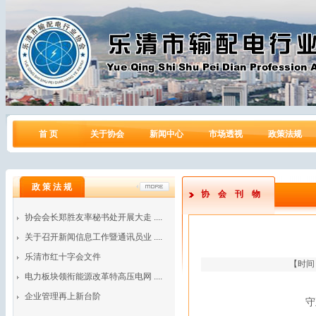
首 页
关于协会
新闻中心
市场透视
政策法规
政 策 法 规
协会刊物
协会会长郑胜友率秘书处开展大走 ....
关于召开新闻信息工作暨通讯员业 ....
乐清市红十字会文件
【时间： 
电力板块领衔能源改革特高压电网 ....
企业管理再上新台阶
守