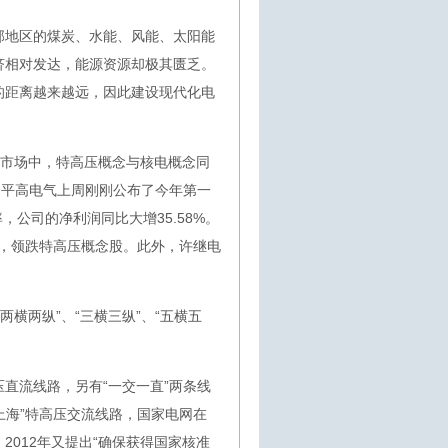
部地区的煤炭、水能、风能、太阳能
济相对发达，能源资源却极其匮乏。
的距离越来越远，因此建设现代化电
市场中，特高压概念与核电概念同
的平高电气上周刚刚公布了今年第一
率，公司的净利润同比大增
35.58%
。
，领跌特高压概念股。此外，许继电
横两纵”、“三横三纵”、“五横五
。
直流线路，另有“一交一直”两条线
上海”特高压交流线路，国家电网在
、
2012
年又提出“确保获得国家核准