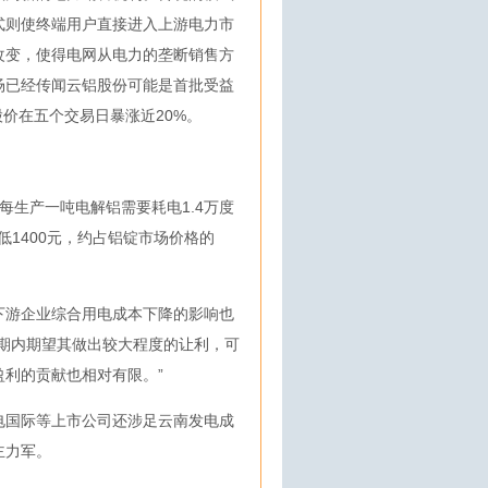
式则使终端用户直接进入上游电力市
改变，使得电网从电力的垄断销售方
场已经传闻云铝股份可能是首批受益
股价在五个交易日暴涨近
20%
。
每生产一吨电解铝需要耗电
1.4
万度
低
1400
元，约占铝锭市场价格的
下游企业综合用电成本下降的影响也
期内期望其做出较大程度的让利，可
利的贡献也相对有限。”
电国际等上市公司还涉足云南发电成
主力军。