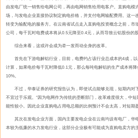
由发电厂统一销售给电网公司，再由电网销售给用电客户。直购电模
场，与发电企业直接协议制定购电价格，并支付电网输配费用。这一
转变为输配电的服务方。在云南省试点走入直购电投资概念之前，市
公司，每千瓦时电费成本将从
0.5
元降至
0.4
元，从而导致云铝股份的
综合来看，这或许会成为牵一发而动全身的改革。
首先在下游电解铝行业，目前，电费约占该行业总成本的
4
成，以
计算，如果电价每千瓦时降低
0.1
元，那么每吨电解铝的生产成本将降
10%
。
不过，华泰证券的研究报告认为，即使试点能够兑现，短期内对
不宜过于乐观。“因为电网作为传统的垄断部门，改革难度很大，中短
能性较小。因此企业直购电占用电总额的比例预计不会太高，对短期盈
其次在发电企业方面，国内主要发电企业在云南均设有电厂，华
本较为低廉的水力发电行业，这部分企业极有可能成为直购电卖方的