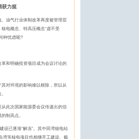
网获力挺
电、油气行业体制改革再度被管理层
核电概念、特高压概念“虚不受
何种忧虑呢
?
改革和明确投资项目成为会议讨论的
于其对环境的影响难以根除，所以从
向。
而从此次国家能源委会议传递出的信
展的制高点。
建设已逐渐“解冻”。其中田湾核电站
岛湾等核电项目也相继开工建设。截