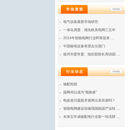
市 场 透 视
电气设备最新市场研究
一体化调度，领先欧美电网三五年
2014年智能电网行业即将迎来 ....
中国输电设备有望走出国门
抚州市委常委、组织部部长周训国 ....
行 业 动 态
输配电报
国网何以成为“领跑者”
电改老问题新矛盾再出发容易吗？
智能电网建设加速我国能源产业转 ....
未来五年成输配电行业新一轮洗牌 ....