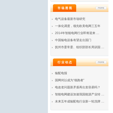
市 场 透 视
电气设备最新市场研究
一体化调度，领先欧美电网三五年
2014年智能电网行业即将迎来 ....
中国输电设备有望走出国门
抚州市委常委、组织部部长周训国 ....
行 业 动 态
输配电报
国网何以成为“领跑者”
电改老问题新矛盾再出发容易吗？
智能电网建设加速我国能源产业转 ....
未来五年成输配电行业新一轮洗牌 ....