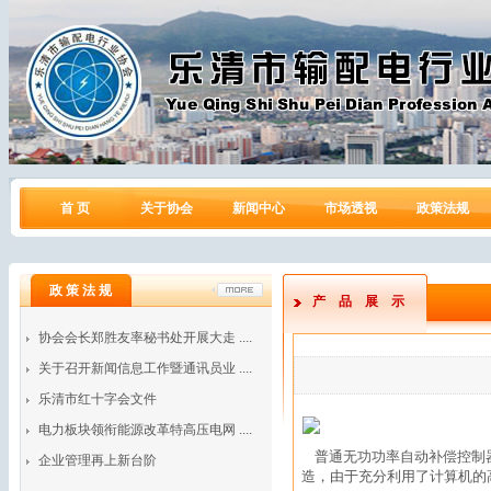
首 页
关于协会
新闻中心
市场透视
政策法规
政 策 法 规
产品展示
协会会长郑胜友率秘书处开展大走 ....
关于召开新闻信息工作暨通讯员业 ....
乐清市红十字会文件
电力板块领衔能源改革特高压电网 ....
普通无功功率自动补偿控制
企业管理再上新台阶
造，由于充分利用了计算机的