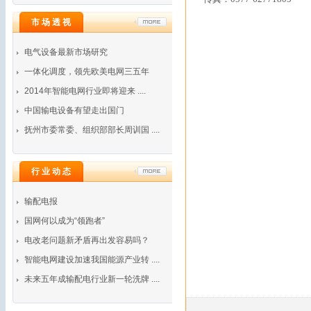
市 场 透 视
电气设备最新市场研究
一体化调度，领先欧美电网三五年
2014年智能电网行业即将迎来 ....
中国输电设备有望走出国门
抚州市委常委、组织部部长周训国 ....
行 业 动 态
输配电报
国网何以成为“领跑者”
电改老问题新矛盾再出发容易吗？
智能电网建设加速我国能源产业转 ....
未来五年成输配电行业新一轮洗牌 ....