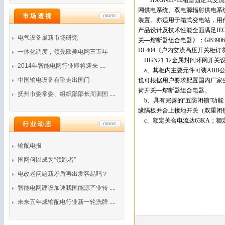
HXGN21-12
箱型固定式交流
网供电系统、双电源辐射供电系
市 场 透 视
装置。亦适用于箱式变电站，用
产品设计及技术性能全面满足
IE
电气设备最新市场研究
关—熔断器组合电器》；
GB390
DL404
《户内交流高压开关柜订
一体化调度，领先欧美电网三五年
HGN21-12
金属封闭环网开关
2014年智能电网行业即将迎来 ....
a
、其柜内主要元件可装
ABB
中国输电设备有望走出国门
也可根据用户要求配置国内厂家
荷开关—熔断器组合电器。
抚州市委常委、组织部部长周训国 ....
b
、具有完善的“五防闭锁”功
缘隔板并合上接地开关（双重闭
c
、额定关合电流达
63KA
；额
行 业 动 态
输配电报
国网何以成为“领跑者”
电改老问题新矛盾再出发容易吗？
智能电网建设加速我国能源产业转 ....
未来五年成输配电行业新一轮洗牌 ....