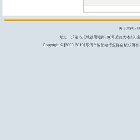
关于本站
-
地址：乐清市乐城镇晨曦路186号质监大楼320室 电话：
Copyright © [2009-2010] 乐清市输配电行业协会 版权所有. All