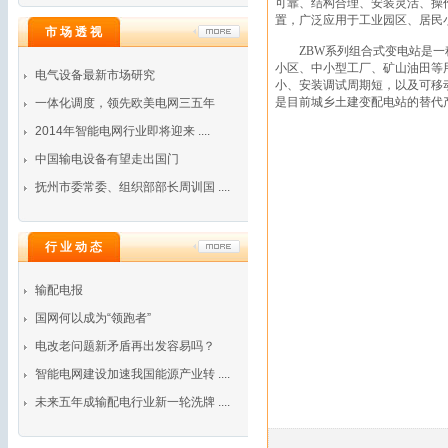
可靠、结构合理、安装灵活、操
置，广泛应用于工业园区、居民
市 场 透 视
ZBW
系列组合式变电站是一
小区、中小型工厂、矿山油田等
电气设备最新市场研究
小、安装调试周期短，以及可移
是目前城乡土建变配电站的替代
一体化调度，领先欧美电网三五年
2014年智能电网行业即将迎来 ....
中国输电设备有望走出国门
抚州市委常委、组织部部长周训国 ....
行 业 动 态
输配电报
国网何以成为“领跑者”
电改老问题新矛盾再出发容易吗？
智能电网建设加速我国能源产业转 ....
未来五年成输配电行业新一轮洗牌 ....