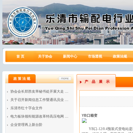
首 页
关于协会
新闻中心
市场透视
政策法规
政 策 法 规
产品展示
协会会长郑胜友率秘书处开展大走 ....
关于召开新闻信息工作暨通讯员业 ....
乐清市红十字会文件
YB
口箱变
电力板块领衔能源改革特高压电网 ....
企业管理再上新台阶
YB
口
-12/0.4
预装式变电站是