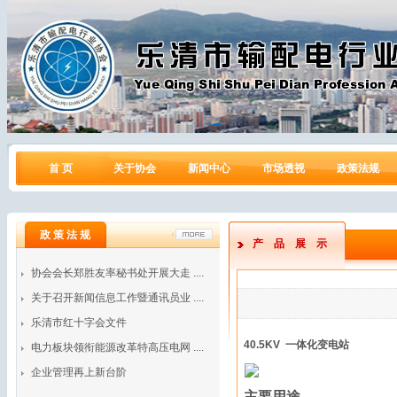
首 页
关于协会
新闻中心
市场透视
政策法规
政 策 法 规
产品展示
协会会长郑胜友率秘书处开展大走 ....
关于召开新闻信息工作暨通讯员业 ....
乐清市红十字会文件
40.5KV
一体化变电站
电力板块领衔能源改革特高压电网 ....
企业管理再上新台阶
主要用途