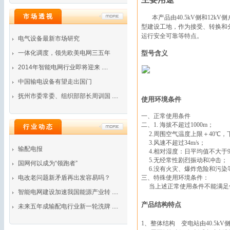
市 场 透 视
本产品由
40.5kV
侧和
12kV
侧
型建设工地，作为接受、转换和
运行安全可靠等特点。
电气设备最新市场研究
一体化调度，领先欧美电网三五年
型号含义
2014年智能电网行业即将迎来 ....
中国输电设备有望走出国门
抚州市委常委、组织部部长周训国 ....
使用环境条件
一、正常使用条件
二、
1.
海拔不超过
1000m
；
行 业 动 态
2.
周围空气温度上限＋
40
℃
，
3.
风速不超过
34m
/s
；
输配电报
4.
相对湿度：日平均值不大于
5.
无经常性剧烈振动和冲击；
国网何以成为“领跑者”
6.
没有火灾、爆炸危险和污染
电改老问题新矛盾再出发容易吗？
三、特殊使用环境条件：
当上述正常使用条件不能满足
智能电网建设加速我国能源产业转 ....
产品结构特点
未来五年成输配电行业新一轮洗牌 ....
1
、整体结构 变电站由
40.5kV