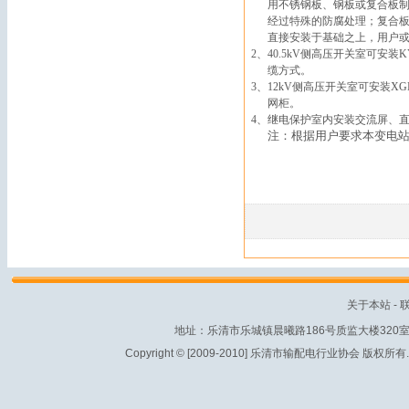
用不锈钢板、钢板或复合板
经过特殊的防腐处理；复合
直接安装于基础之上，用户
2
、
40.5kV
侧高压开关室可安装
K
缆方式。
3
、
12kV
侧高压开关室可安装
XG
网柜。
4
、继电保护室内安装交流屏、
注：根据用户要求本变电
关于本站
-
地址：乐清市乐城镇晨曦路186号质监大楼320室 电话：
Copyright © [2009-2010] 乐清市输配电行业协会 版权所有. All