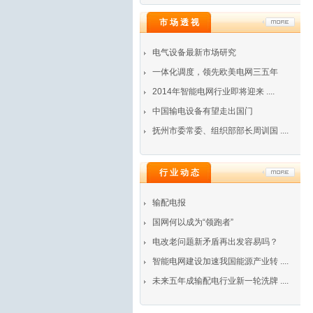
市 场 透 视
电气设备最新市场研究
一体化调度，领先欧美电网三五年
2014年智能电网行业即将迎来 ....
中国输电设备有望走出国门
抚州市委常委、组织部部长周训国 ....
行 业 动 态
输配电报
国网何以成为“领跑者”
电改老问题新矛盾再出发容易吗？
智能电网建设加速我国能源产业转 ....
未来五年成输配电行业新一轮洗牌 ....