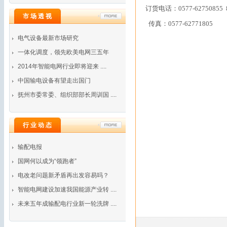
订货电话：
0577-62750855
市 场 透 视
传真：0577-62771805
电气设备最新市场研究
一体化调度，领先欧美电网三五年
2014年智能电网行业即将迎来 ....
中国输电设备有望走出国门
抚州市委常委、组织部部长周训国 ....
行 业 动 态
输配电报
国网何以成为“领跑者”
电改老问题新矛盾再出发容易吗？
智能电网建设加速我国能源产业转 ....
未来五年成输配电行业新一轮洗牌 ....