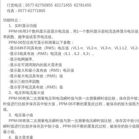
订货电话：0577-62750855 82171455 62781455
传真：0577-62771805
功能特点：
1、实时显示功能
PPM-06用3个数码显示器显示电流值，用1一个数码显示器轮流选择显示电压值
率因数、频率值或零序电流值。
PPM-06型仪表可显示和测量以下参数：
-显示6种不同真有效（RMS）电压值（VL1-n、VL2-n、VL3-n、VL1-L2、VL2-L
-显示3相真有效（RMS）电流值（IL1，IL2，IL3）。
-显示电网频率。
-显示在可调周期内的最大需求值
-显示最大和最小真有效（RMS）电压值
-显示最大电流真有效（RMS）值
-显示三相功率因数
-显示零序电流真有效（RMS）值
2、电压和电流最大值
PPM-06将第二次测量电压和电流瞬时值与第一次测量瞬时值比较，保存其中较
时值进行比较并保存其中较大值，PPM-06不断的重复此过程，被保存的较大值既
值。
3、电压最小值
PPM-06将第二次测量电压瞬时值与第一次测量电压瞬时值比较，保存其中较小
瞬时值进行比较并保存其中较小值，PPM-06不断的重复此过程，被保存的较小值
最小值。
4、最大需求量