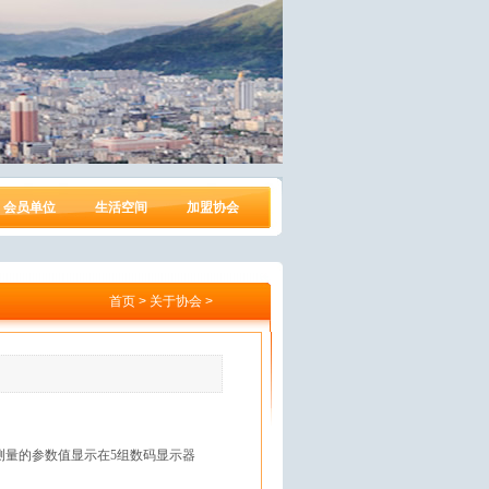
会员单位
生活空间
加盟协会
首页 > 关于协会 >
测量的参数值显示在
5
组数码显示器