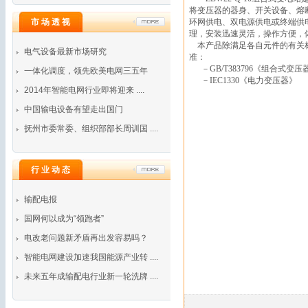
将变压器的器身、开关设备、熔
市 场 透 视
环网供电、双电源供电或终端供
理，安装迅速灵活，操作方便，
本产品除满足各自元件的有关
电气设备最新市场研究
准：
－
GB/T383796
《组合式变压
一体化调度，领先欧美电网三五年
－
IEC1330
《电力变压器》
2014年智能电网行业即将迎来 ....
中国输电设备有望走出国门
抚州市委常委、组织部部长周训国 ....
行 业 动 态
输配电报
国网何以成为“领跑者”
电改老问题新矛盾再出发容易吗？
智能电网建设加速我国能源产业转 ....
未来五年成输配电行业新一轮洗牌 ....