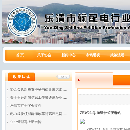
首 页
关于协会
新闻中心
市场透视
政策法规
政 策 法 规
协会会长郑胜友率秘书处开展大走 ....
关于召开新闻信息工作暨通讯员业 ....
乐清市红十字会文件
ZBW22-Q-10
组合式变电站
电力板块领衔能源改革特高压电网 ....
企业管理再上新台阶
ZBW22-Q-10
组合式变电站